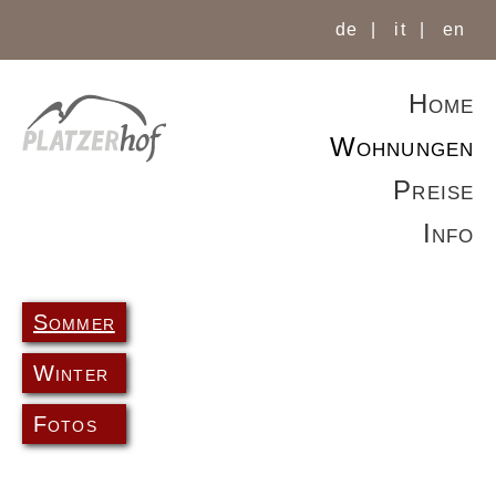
de
it
en
Home
Wohnungen
Preise
Wohnung A
Info
Wohnung B
Wohnung C
Sommer
Winter
Fotos