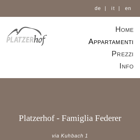
de
it
en
Home
Appartamenti
Prezzi
Appartamento A
Info
Appartamento B
Appartamento C
404 - Pagina non trovata!
Platzerhof
- Famiglia Federer
Per favore clicca qui:
Home
via Kuhbach 1